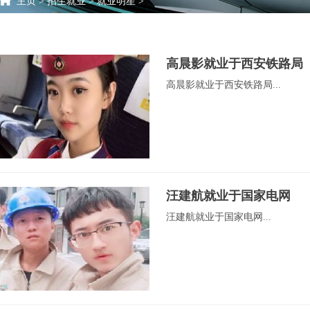
主页
>
招生就业
>
就业明星
>
高晨影就业于西安铁路局
高晨影就业于西安铁路局...
汪建航就业于国家电网
汪建航就业于国家电网...