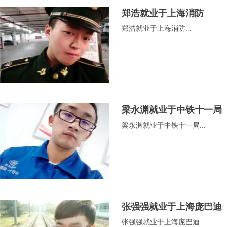
郑浩就业于上海消防
郑浩就业于上海消防...
梁永渊就业于中铁十一局
梁永渊就业于中铁十一局...
张强强就业于上海庞巴迪
张强强就业于上海庞巴迪...