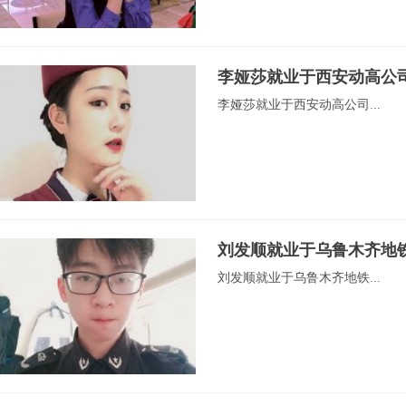
李娅莎就业于西安动高公
李娅莎就业于西安动高公司...
刘发顺就业于乌鲁木齐地
刘发顺就业于乌鲁木齐地铁...