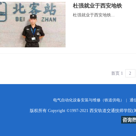
杜强就业于西安地铁
杜强就业于西安地铁...
首页
1
2
电气自动化设备安装与维修（铁道供电）
|
通
版权所有 Copyright ©1997-2021 西安轨道交