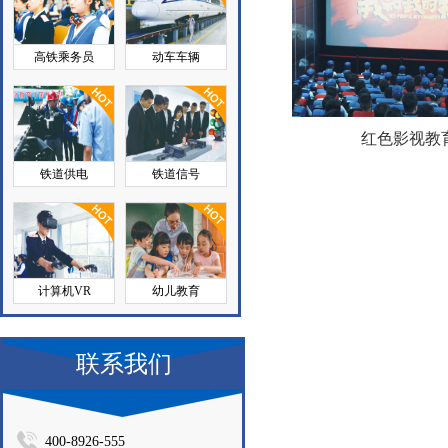
高铁乘务员
动车车辆
红色影视教
铁道供电
铁道信号
计算机VR
幼儿教育
联系我们
400-8926-555