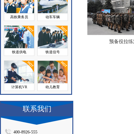
高铁乘务员
动车车辆
预备役拉练
铁道供电
铁道信号
计算机VR
幼儿教育
联系我们
400-8926-555